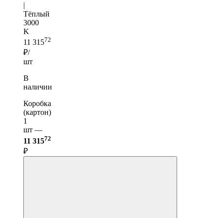
|
Тёплый
3000
K
72
11 315
₽/
шт
В
наличии
Коробка
(картон)
1
шт —
72
11 315
₽