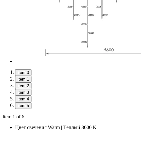
item 0
item 1
item 2
item 3
item 4
item 5
Item 1 of 6
Цвет свечения
Warm | Тёплый 3000 K