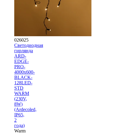
026025
Светодиодная
гирлянда
ARD-
EDGE-
PRO-
4000x600-
BLACK-
128LED-
STD
WARM
(230V,
8W)
(Ardecoled,
IP65,
2
года)
Warm