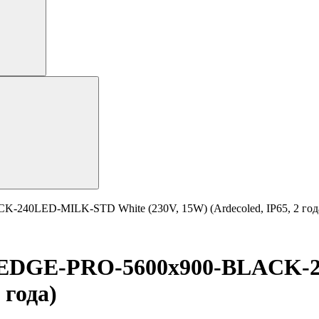
240LED-MILK-STD White (230V, 15W) (Ardecoled, IP65, 2 год
D-EDGE-PRO-5600x900-BLACK-
 года)