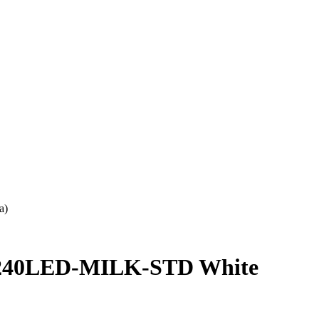
а)
240LED-MILK-STD White