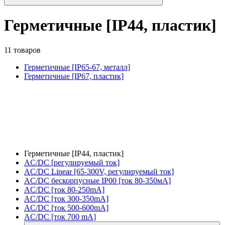
Герметичные [IP44, пластик]
11 товаров
Герметичные [IP65-67, металл]
Герметичные [IP67, пластик]
Герметичные [IP44, пластик]
AC/DC [регулируемый ток]
AC/DC Linear [65-300V, регулируемый ток]
AC/DC бескорпусные IP00 [ток 80-350мА]
AC/DC [ток 80-250mA]
AC/DC [ток 300-350mA]
AC/DC [ток 500-600mA]
AC/DC [ток 700 mA]