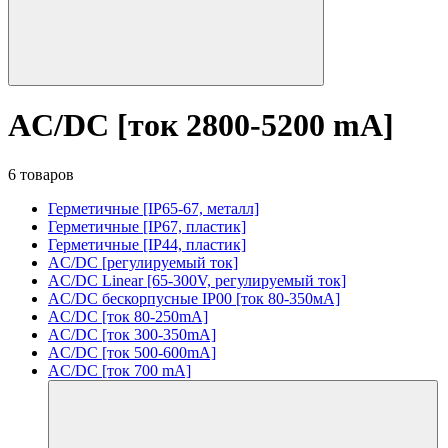
AC/DC [ток 2800-5200 mA]
6 товаров
Герметичные [IP65-67, металл]
Герметичные [IP67, пластик]
Герметичные [IP44, пластик]
AC/DC [регулируемый ток]
AC/DC Linear [65-300V, регулируемый ток]
AC/DC бескорпусные IP00 [ток 80-350мА]
AC/DC [ток 80-250mA]
AC/DC [ток 300-350mA]
AC/DC [ток 500-600mA]
AC/DC [ток 700 mA]