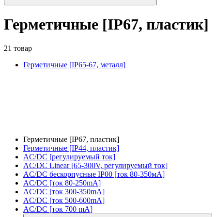
Герметичные [IP67, пластик]
21 товар
Герметичные [IP65-67, металл]
Герметичные [IP67, пластик]
Герметичные [IP44, пластик]
AC/DC [регулируемый ток]
AC/DC Linear [65-300V, регулируемый ток]
AC/DC бескорпусные IP00 [ток 80-350мА]
AC/DC [ток 80-250mA]
AC/DC [ток 300-350mA]
AC/DC [ток 500-600mA]
AC/DC [ток 700 mA]