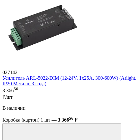
027142
Усилитель ARL-5022-DIM (12-24V, 1x25A, 300-600W) (Arlight,
IP20 Металл, 3 года)
56
3 366
₽/шт
В наличии
56
Коробка (картон) 1 шт —
3 366
₽