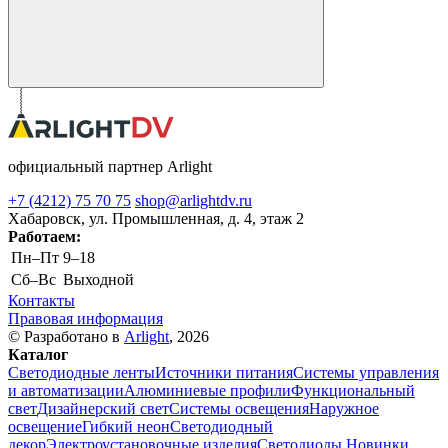
официальный партнер Arlight
+7 (4212) 75 70 75
shop@arlightdv.ru
Хабаровск, ул. Промышленная, д. 4, этаж 2
Работаем:
Пн–Пт
9–18
Cб–Вс
Выходной
Контакты
Правовая информация
© Разработано в
Arlight
, 2026
Каталог
Светодиодные ленты
Источники питания
Системы управления
и автоматизации
Алюминиевые профили
Функциональный
свет
Дизайнерский свет
Системы освещения
Наружное
освещение
Гибкий неон
Светодиодный
декор
Электроустановочные изделия
Светодиоды
Новинки