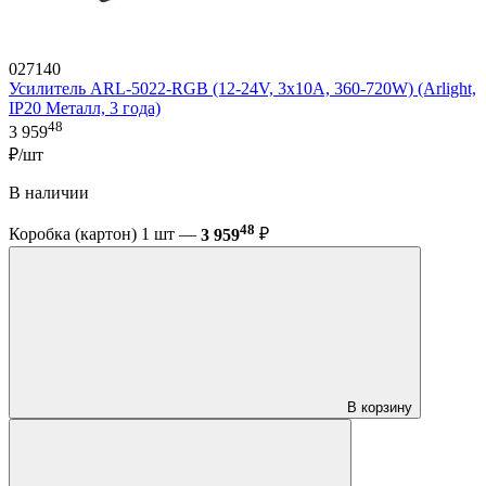
027140
Усилитель ARL-5022-RGB (12-24V, 3x10A, 360-720W) (Arlight,
IP20 Металл, 3 года)
48
3 959
₽/шт
В наличии
48
Коробка (картон) 1 шт —
3 959
₽
В корзину