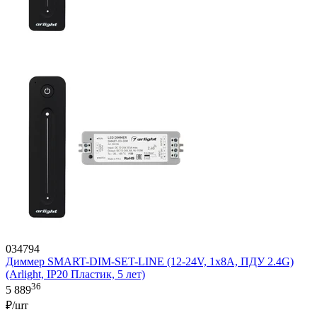
034794
Диммер SMART-DIM-SET-LINE (12-24V, 1x8A, ПДУ 2.4G)
(Arlight, IP20 Пластик, 5 лет)
36
5 889
₽/шт