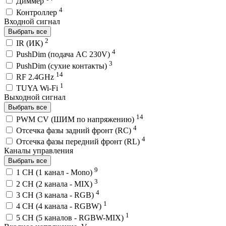
Диммер
4
Контроллер
Входной сигнал
Выбрать все
2
IR (ИК)
4
PushDim (подача AC 230V)
3
PushDim (сухие контакты)
14
RF 2.4GHz
1
TUYA Wi-Fi
Выходной сигнал
Выбрать все
14
PWM СV (ШИМ по напряжению)
4
Отсечка фазы задний фронт (RC)
4
Отсечка фазы передний фронт (RL)
Каналы управления
Выбрать все
9
1 CH (1 канал - Mono)
3
2 CH (2 канала - MIX)
4
3 CH (3 канала - RGB)
1
4 CH (4 канала - RGBW)
1
5 CH (5 каналов - RGBW-MIX)