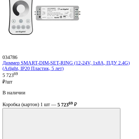
034786
Диммер SMART-DIM-SET-RING (12-24V, 1x8A, ПДУ 2.4G)
(Arlight, IP20 Пластик, 5 лет)
69
5 723
₽/шт
В наличии
69
Коробка (картон) 1 шт —
5 723
₽