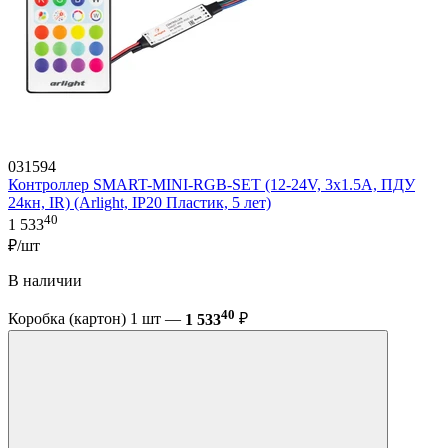
031594
Контроллер SMART-MINI-RGB-SET (12-24V, 3x1.5A, ПДУ
24кн, IR) (Arlight, IP20 Пластик, 5 лет)
40
1 533
₽/шт
В наличии
40
Коробка (картон) 1 шт —
1 533
₽