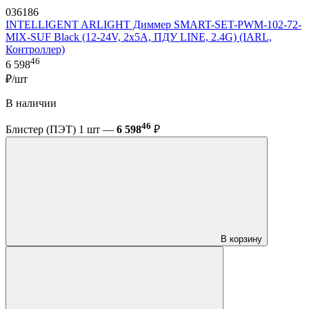
036186
INTELLIGENT ARLIGHT Диммер SMART-SET-PWM-102-72-
MIX-SUF Black (12-24V, 2x5A, ПДУ LINE, 2.4G) (IARL,
Контроллер)
46
6 598
₽/шт
В наличии
46
Блистер (ПЭТ) 1 шт —
6 598
₽
В корзину