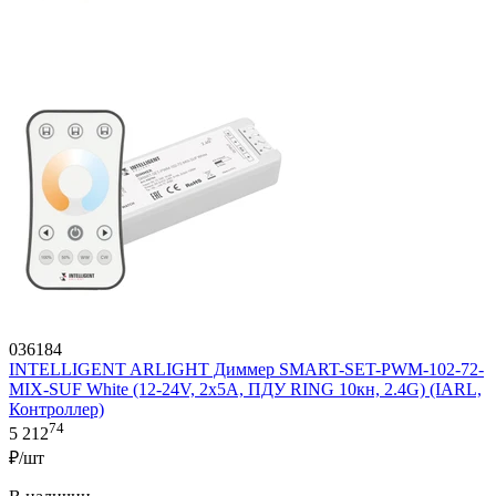
036184
INTELLIGENT ARLIGHT Диммер SMART-SET-PWM-102-72-
MIX-SUF White (12-24V, 2x5A, ПДУ RING 10кн, 2.4G) (IARL,
Контроллер)
74
5 212
₽/шт