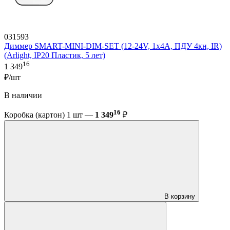
031593
Диммер SMART-MINI-DIM-SET (12-24V, 1x4A, ПДУ 4кн, IR)
(Arlight, IP20 Пластик, 5 лет)
16
1 349
₽/шт
В наличии
16
Коробка (картон) 1 шт —
1 349
₽
В корзину