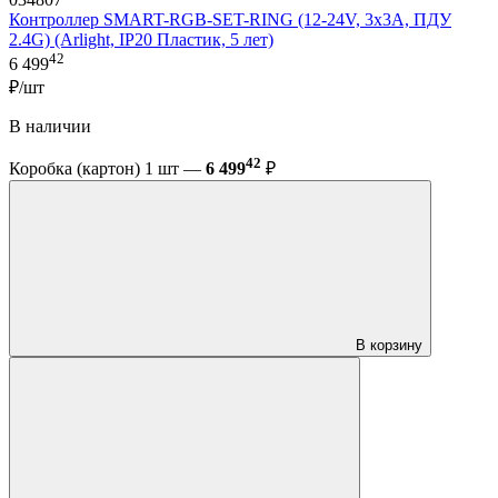
Контроллер SMART-RGB-SET-RING (12-24V, 3x3A, ПДУ
2.4G) (Arlight, IP20 Пластик, 5 лет)
42
6 499
₽/шт
В наличии
42
Коробка (картон) 1 шт —
6 499
₽
В корзину