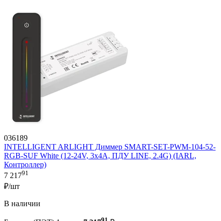
036189
INTELLIGENT ARLIGHT Диммер SMART-SET-PWM-104-52-
RGB-SUF White (12-24V, 3x4A, ПДУ LINE, 2.4G) (IARL,
Контроллер)
91
7 217
₽/шт
В наличии
91