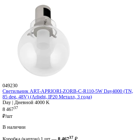
049230
Светильник ART-APRIORI-ZORB-С-R110-5W Day4000 (TN,
85 deg, 48V) (Arlight, IP20 Металл, 3 года)
Day | Дневной 4000 K
37
8 467
₽/шт
В наличии
37
Коробка (картон) 1 шт —
8 467
₽