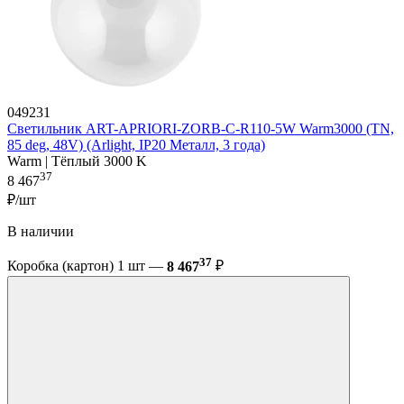
049231
Светильник ART-APRIORI-ZORB-С-R110-5W Warm3000 (TN,
85 deg, 48V) (Arlight, IP20 Металл, 3 года)
Warm | Тёплый 3000 K
37
8 467
₽/шт
В наличии
37
Коробка (картон) 1 шт —
8 467
₽