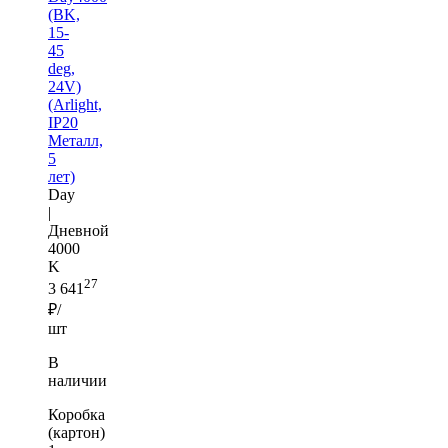
(BK,
15-
45
deg,
24V)
(Arlight,
IP20
Металл,
5
лет)
Day
|
Дневной
4000
K
27
3 641
₽/
шт
В
наличии
Коробка
(картон)