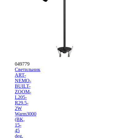
049779
Светильник
ART-
NEMO-
BUILT-
ZOOM-
L205-
R29.5-
2W
Warm3000
(BK,
15-
45
deg,