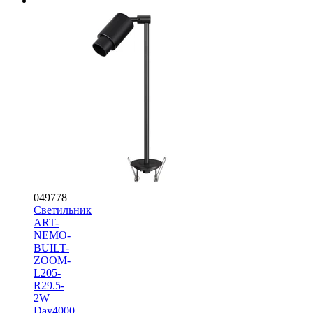
049778
Светильник
ART-
NEMO-
BUILT-
ZOOM-
L205-
R29.5-
2W
Day4000