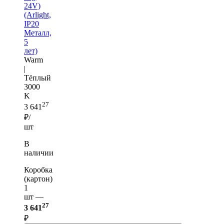
24V)
(Arlight,
IP20
Металл,
5
лет)
Warm
|
Тёплый
3000
K
27
3 641
₽/
шт
В
наличии
Коробка
(картон)
1
шт —
27
3 641
₽