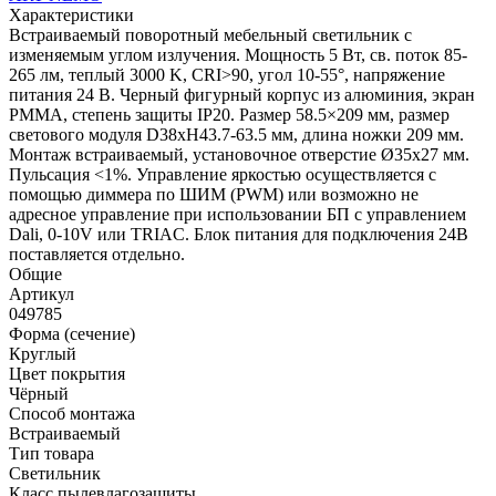
Характеристики
Встраиваемый поворотный мебельный светильник с
изменяемым углом излучения. Мощность 5 Вт, св. поток 85-
265 лм, теплый 3000 K, CRI>90, угол 10-55°, напряжение
питания 24 В. Черный фигурный корпус из алюминия, экран
PMMA, степень защиты IP20. Размер 58.5×209 мм, размер
светового модуля D38хН43.7-63.5 мм, длина ножки 209 мм.
Монтаж встраиваемый, установочное отверстие Ø35х27 мм.
Пульсация <1%. Управление яркостью осуществляется с
помощью диммера по ШИМ (PWM) или возможно не
адресное управление при использовании БП с управлением
Dali, 0-10V или TRIAC. Блок питания для подключения 24В
поставляется отдельно.
Общие
Артикул
049785
Форма (сечение)
Круглый
Цвет покрытия
Чёрный
Способ монтажа
Встраиваемый
Тип товара
Светильник
Класс пылевлагозащиты