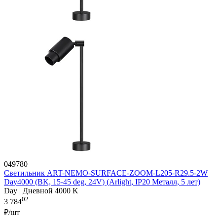
049780
Светильник ART-NEMO-SURFACE-ZOOM-L205-R29.5-2W
Day4000 (BK, 15-45 deg, 24V) (Arlight, IP20 Металл, 5 лет)
Day | Дневной 4000 K
02
3 784
₽/шт