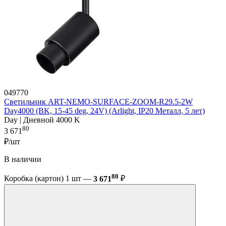
049770
Светильник ART-NEMO-SURFACE-ZOOM-R29.5-2W
Day4000 (BK, 15-45 deg, 24V) (Arlight, IP20 Металл, 5 лет)
Day | Дневной 4000 K
80
3 671
₽/шт
В наличии
80
Коробка (картон) 1 шт —
3 671
₽