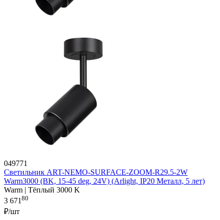
049771
Светильник ART-NEMO-SURFACE-ZOOM-R29.5-2W
Warm3000 (BK, 15-45 deg, 24V) (Arlight, IP20 Металл, 5 лет)
Warm | Тёплый 3000 K
80
3 671
₽/шт