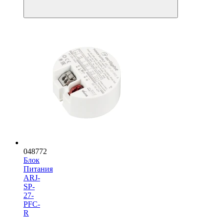
048772
Блок
Питания
ARJ-
SP-
27-
PFC-
R