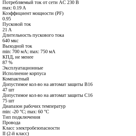
Потребляемый ток от сети AC 230 В
max: 0.19 A
Коэффициент мощности (PF)
0.95
Пусковой ток
21 A
Длительность пускового тока
640 мкс
Выходной ток
min: 700 мA; max: 750 мA
КПД, не менее
87 %
Эксплуатационные
Исполнение корпуса
Компактный
Допустимое кол-во на автомат защиты B16
47 шт
Допустимое кол-во на автомат защиты C16
75 шт
Диапазон рабочих температур
min: -20 °C; max: 60 °C
Тип подключения
Провода
Класс электробезопасности
II (2-й класс)