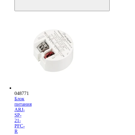
048771
Блок
питания
ARJ-
SP-
21-
PFC-
R