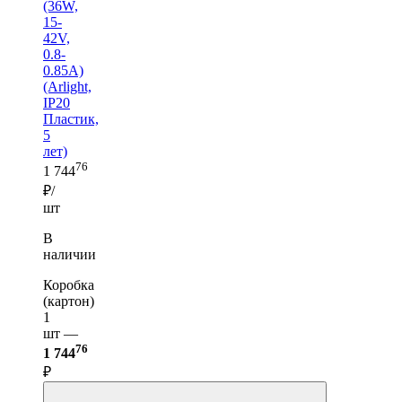
(36W,
15-
42V,
0.8-
0.85A)
(Arlight,
IP20
Пластик,
5
лет)
76
1 744
₽/
шт
В
наличии
Коробка
(картон)
1
шт —
76
1 744
₽