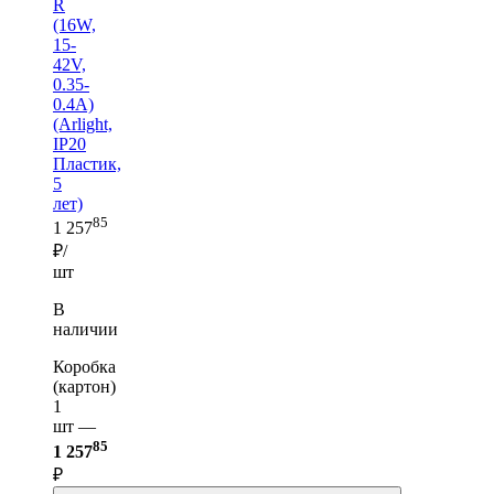
R
(16W,
15-
42V,
0.35-
0.4A)
(Arlight,
IP20
Пластик,
5
лет)
85
1 257
₽/
шт
В
наличии
Коробка
(картон)
1
шт —
85
1 257
₽