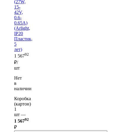
(27W,
15-
42V,
0.6-
0.65A)
(Arlight,
IP20
Пластик,
5
лет)
92
1 567
₽/
шт
Нет
в
наличии
Коробка
(картон)
1
шт —
92
1 567
₽