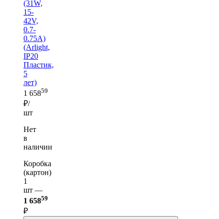
(31W,
15-
42V,
0.7-
0.75A)
(Arlight,
IP20
Пластик,
5
лет)
59
1 658
₽/
шт
Нет
в
наличии
Коробка
(картон)
1
шт —
59
1 658
₽