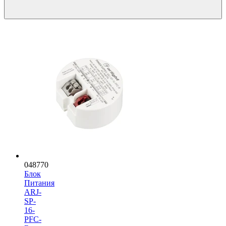
048770
Блок
Питания
ARJ-
SP-
16-
PFC-