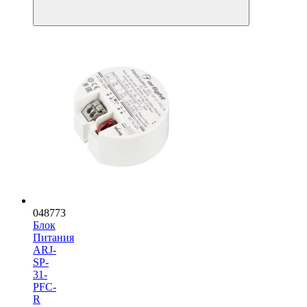
048773
Блок
Питания
ARJ-
SP-
31-
PFC-
R