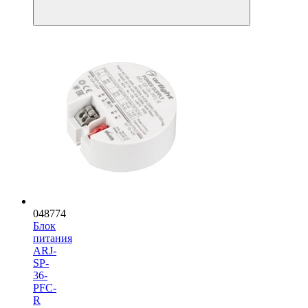
048774
Блок
питания
ARJ-
SP-
36-
PFC-
R