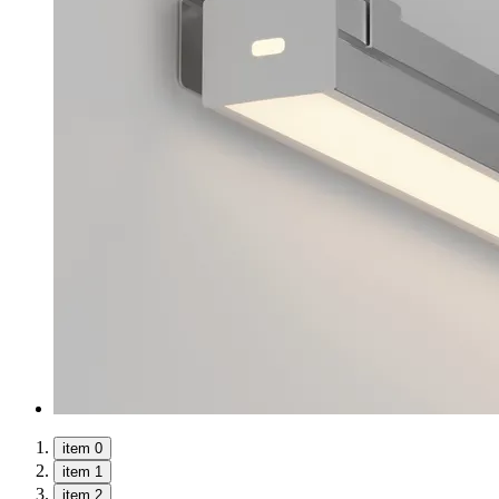
item 0
item 1
item 2