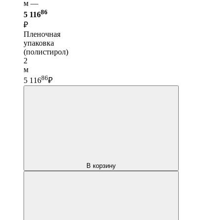
м —
86
5 116
₽
Пленочная
упаковка
(полистирол)
2
м
86
5 116
₽
В корзину