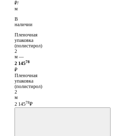
₽/
м
В
наличии
Пленочная
упаковка
(полистирол)
2
м —
78
2 145
₽
Пленочная
упаковка
(полистирол)
2
м
78
2 145
₽