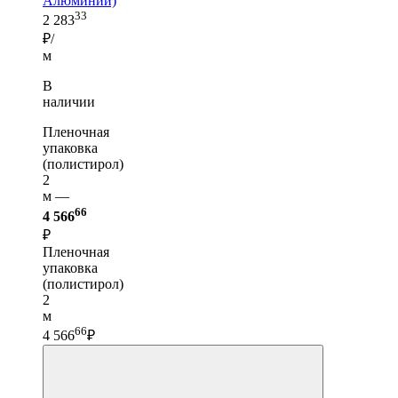
Алюминий)
33
2 283
₽/
м
В
наличии
Пленочная
упаковка
(полистирол)
2
м —
66
4 566
₽
Пленочная
упаковка
(полистирол)
2
м
66
4 566
₽