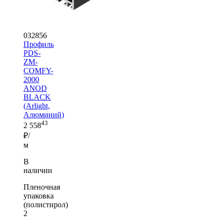
032856
Профиль
PDS-
ZM-
COMFY-
2000
ANOD
BLACK
(Arlight,
Алюминий)
43
2 558
₽/
м
В
наличии
Пленочная
упаковка
(полистирол)
2