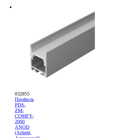
032855
Профиль
PDS-
ZM-
COMFY-
2000
ANOD
(Arlight,