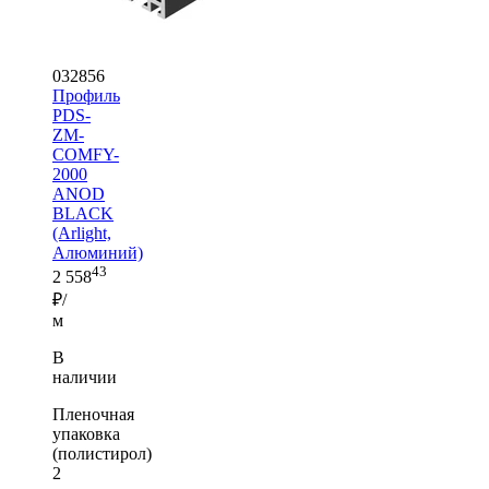
032856
Профиль
PDS-
ZM-
COMFY-
2000
ANOD
BLACK
(Arlight,
Алюминий)
43
2 558
₽/
м
В
наличии
Пленочная
упаковка
(полистирол)
2