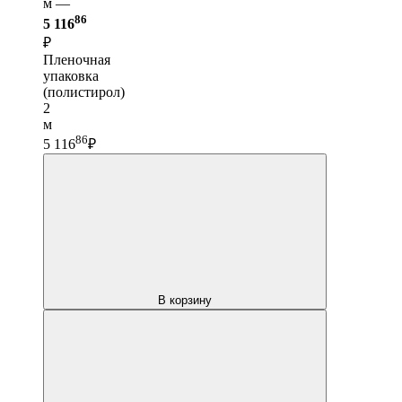
м —
86
5 116
₽
Пленочная
упаковка
(полистирол)
2
м
86
5 116
₽
В корзину