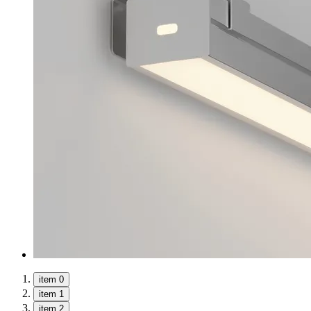
item 0
item 1
item 2