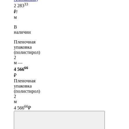
33
2 283
₽/
м
В
наличии
Пленочная
упаковка
(полистирол)
2
м —
66
4 566
₽
Пленочная
упаковка
(полистирол)
2
м
66
4 566
₽