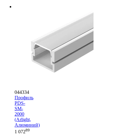
044334
Профиль
PDS-
SM-
2000
(Arlight,
Алюминий)
89
1 072