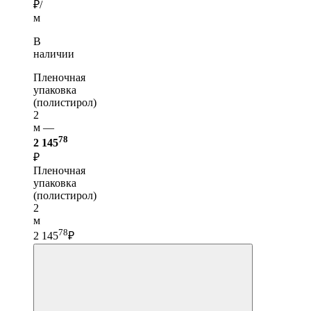
₽/
м
В
наличии
Пленочная
упаковка
(полистирол)
2
м —
78
2 145
₽
Пленочная
упаковка
(полистирол)
2
м
78
2 145
₽