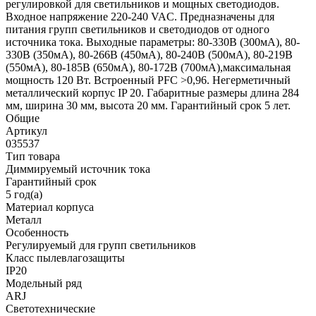
регулировкой для светильников и мощных светодиодов.
Входное напряжение 220-240 VAC. Предназначены для
питания групп светильников и светодиодов от одного
источника тока. Выходные параметры: 80-330В (300мА), 80-
330В (350мА), 80-266В (450мА), 80-240В (500мА), 80-219В
(550мА), 80-185В (650мА), 80-172В (700мА),максимальная
мощность 120 Вт. Встроенный PFC >0,96. Негерметичный
металлический корпус IP 20. Габаритные размеры длина 284
мм, ширина 30 мм, высота 20 мм. Гарантийный срок 5 лет.
Общие
Артикул
035537
Тип товара
Диммируемый источник тока
Гарантийный срок
5 год(а)
Материал корпуса
Металл
Особенность
Регулируемый для групп светильников
Класс пылевлагозащиты
IP20
Модельный ряд
ARJ
Светотехнические