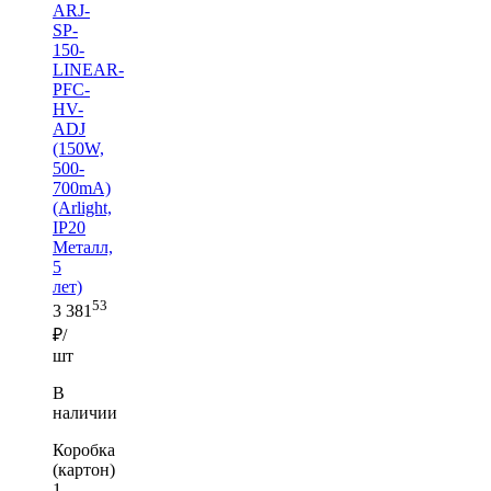
ARJ-
SP-
150-
LINEAR-
PFC-
HV-
ADJ
(150W,
500-
700mA)
(Arlight,
IP20
Металл,
5
лет)
53
3 381
₽/
шт
В
наличии
Коробка
(картон)
1