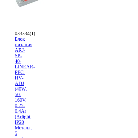
033334(1)
Блок
питания
ARJ-
SP-
40-
LINEAR-
PFC-
HV-
ADJ
(40W,
50-
160V,
0.25-
0.4A)
(Arlight,
IP20
Металл,
5