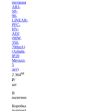
питания
ARJ-
SP-
90-
LINEAR-
PFC-
HV-
ADJ
(90W,
350-
700mA)
(Arlight,
IP20
Металл,
5
лет)
08
2 364
₽/
шт
В
наличии
Коробка
(картон)