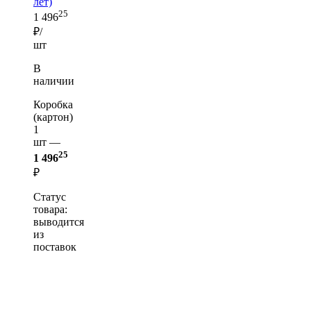
лет)
25
1 496
₽/
шт
В
наличии
Коробка
(картон)
1
шт —
25
1 496
₽
Статус
товара:
выводится
из
поставок