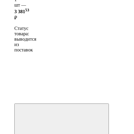
шт —
53
3 381
₽
Статус
товара:
выводится
из
поставок