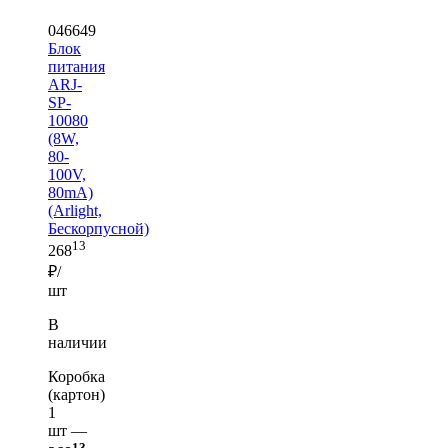
046649
Блок
питания
ARJ-
SP-
10080
(8W,
80-
100V,
80mA)
(Arlight,
Бескорпусной)
13
268
₽/
шт
В
наличии
Коробка
(картон)
1
шт —
13