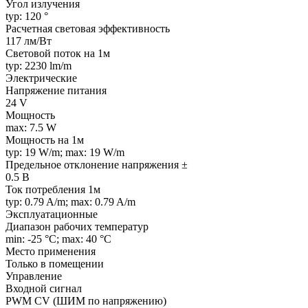
Угол излучения
typ: 120 °
Расчетная световая эффективность
117 лм/Вт
Световой поток на 1м
typ: 2230 lm/m
Электрические
Напряжение питания
24 V
Мощность
max: 7.5 W
Мощность на 1м
typ: 19 W/m; max: 19 W/m
Предельное отклонение напряжения ±
0.5 В
Ток потребления 1м
typ: 0.79 A/m; max: 0.79 A/m
Эксплуатационные
Диапазон рабочих температур
min: -25 °C; max: 40 °C
Место применения
Только в помещении
Управление
Входной сигнал
PWM СV (ШИМ по напряжению)