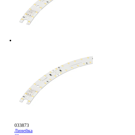
033873
Линейка