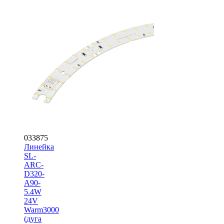
033875
Линейка
SL-
ARC-
D320-
A90-
5.4W
24V
Warm3000
(дуга