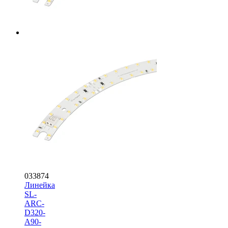
033874
Линейка
SL-
ARC-
D320-
A90-