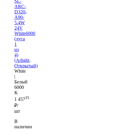
SL-
ARC-
D320-
A90-
5.4W
24V
White6000
(дуга
1
из
4)
(Arlight,
Открытый)
White
|
Белый
6000
K
35
1 457
₽/
шт
В
наличии