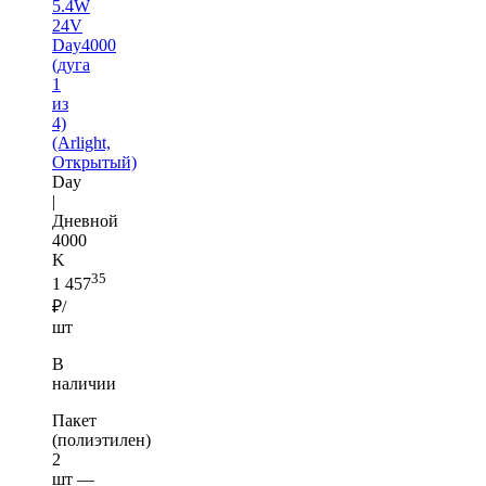
5.4W
24V
Day4000
(дуга
1
из
4)
(Arlight,
Открытый)
Day
|
Дневной
4000
K
35
1 457
₽/
шт
В
наличии
Пакет
(полиэтилен)
2
шт —