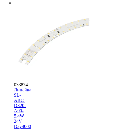
033874
Линейка
SL-
ARC-
D320-
A90-
5.4W
24V
Day4000