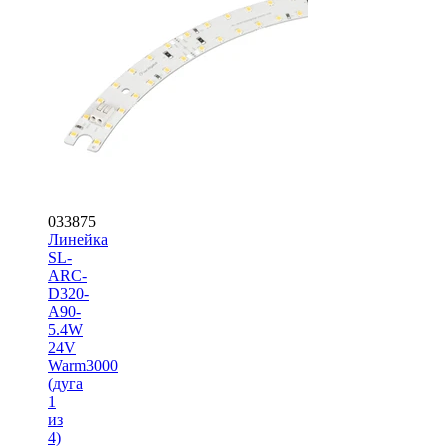
033875
Линейка
SL-
ARC-
D320-
A90-
5.4W
24V
Warm3000
(дуга
1
из
4)