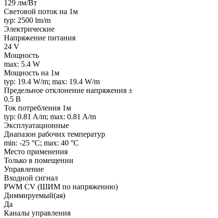
129 лм/Вт
Световой поток на 1м
typ: 2500 lm/m
Электрические
Напряжение питания
24 V
Мощность
max: 5.4 W
Мощность на 1м
typ: 19.4 W/m; max: 19.4 W/m
Предельное отклонение напряжения ±
0.5 В
Ток потребления 1м
typ: 0.81 A/m; max: 0.81 A/m
Эксплуатационные
Диапазон рабочих температур
min: -25 °C; max: 40 °C
Место применения
Только в помещении
Управление
Входной сигнал
PWM СV (ШИМ по напряжению)
Диммируемый(ая)
Да
Каналы управления