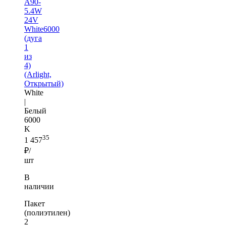
A90-
5.4W
24V
White6000
(дуга
1
из
4)
(Arlight,
Открытый)
White
|
Белый
6000
K
35
1 457
₽/
шт
В
наличии
Пакет
(полиэтилен)
2