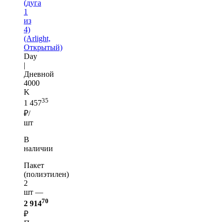
(дуга
1
из
4)
(Arlight,
Открытый)
Day
|
Дневной
4000
K
35
1 457
₽/
шт
В
наличии
Пакет
(полиэтилен)
2
шт —
70
2 914
₽