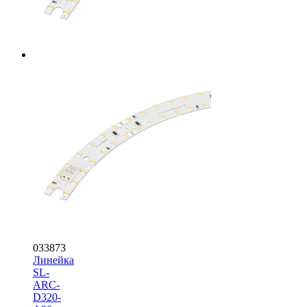
033873
Линейка
SL-
ARC-
D320-