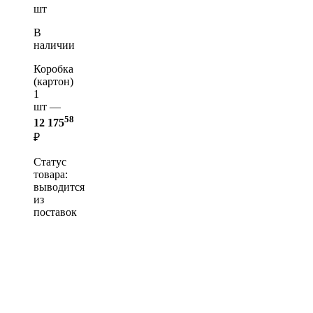
шт
В
наличии
Коробка
(картон)
1
шт —
58
12 175
₽
Статус
товара:
выводится
из
поставок