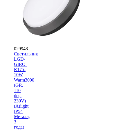
029948
Светильник
LGD-
GIRO-
R175-
10W
Warm3000
(GR,
110
deg,
230V)
(Arlight,
IP54
Металл,
3
года)