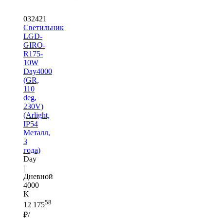
032421
Светильник
LGD-
GIRO-
R175-
10W
Day4000
(GR,
110
deg,
230V)
(Arlight,
IP54
Металл,
3
года)
Day
|
Дневной
4000
K
58
12 175
₽/