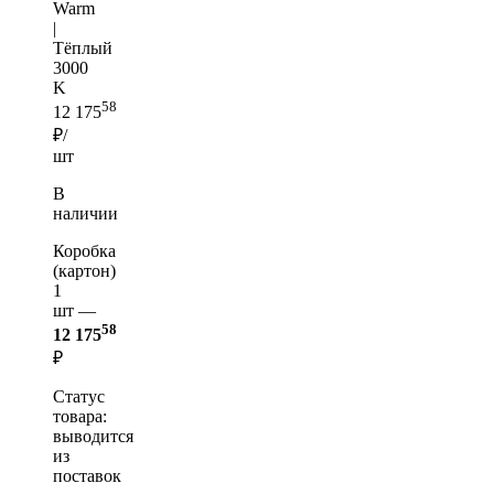
Warm
|
Тёплый
3000
K
58
12 175
₽/
шт
В
наличии
Коробка
(картон)
1
шт —
58
12 175
₽
Статус
товара:
выводится
из
поставок