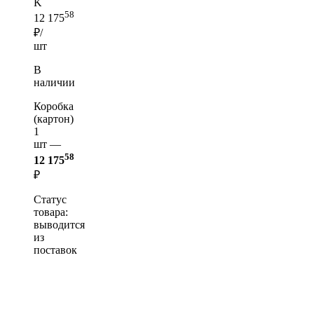
K
58
12 175
₽/
шт
В
наличии
Коробка
(картон)
1
шт —
58
12 175
₽
Статус
товара:
выводится
из
поставок