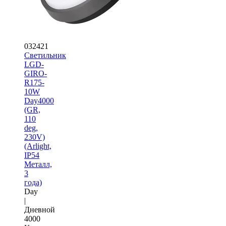
032421
Светильник
LGD-
GIRO-
R175-
10W
Day4000
(GR,
110
deg,
230V)
(Arlight,
IP54
Металл,
3
года)
Day
|
Дневной
4000