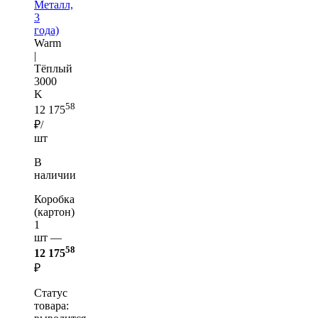
Металл,
3
года)
Warm
|
Тёплый
3000
K
58
12 175
₽/
шт
В
наличии
Коробка
(картон)
1
шт —
58
12 175
₽
Статус
товара: