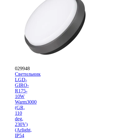
029948
Светильник
LGD-
GIRO-
R175-
10W
Warm3000
(GR,
110
deg,
230V)
(Arlight,
IP54