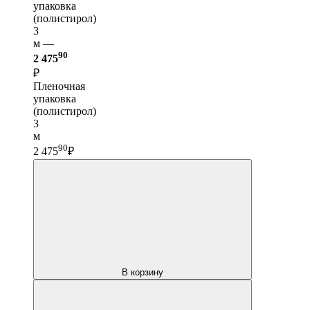
упаковка
(полистирол)
3
м —
90
2 475
₽
Пленочная
упаковка
(полистирол)
3
м
90
2 475
₽
В корзину