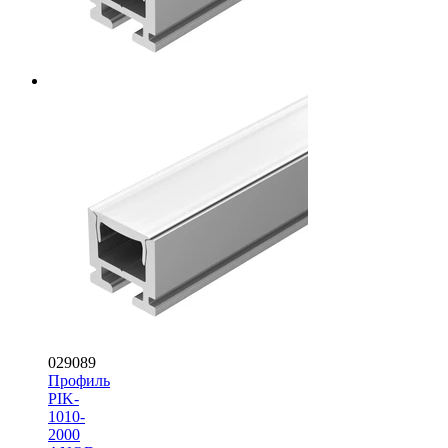
029089
Профиль
PIK-
1010-
2000