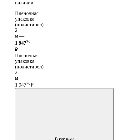
наличии
Пленочная
упаковка
(полистирол)
2
м —
70
1 947
₽
Пленочная
упаковка
(полистирол)
2
м
70
1 947
₽
В корзину