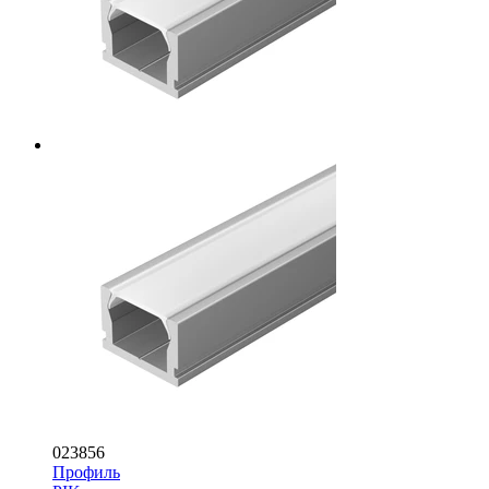
023856
Профиль