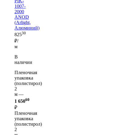
PIK-
1007-
2000
ANOD
(Arlight,
Алюминий)
30
825
₽/
м
В
наличии
Пленочная
упаковка
(полистирол)
2
м —
60
1 650
₽
Пленочная
упаковка
(полистирол)
2
м