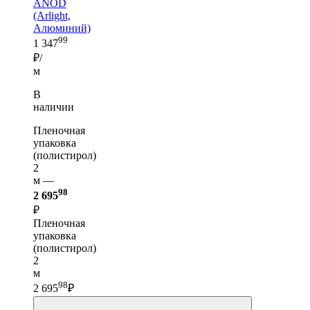
ANOD
(Arlight,
Алюминий)
99
1 347
₽/
м
В
наличии
Пленочная
упаковка
(полистирол)
2
м —
98
2 695
₽
Пленочная
упаковка
(полистирол)
2
м
98
2 695
₽