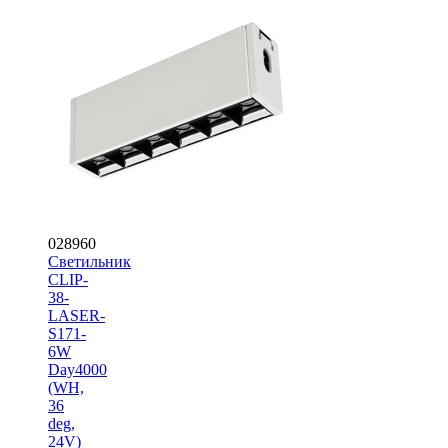
028960
Светильник
CLIP-
38-
LASER-
S171-
6W
Day4000
(WH,
36
deg,
24V)