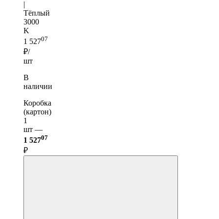
|
Тёплый
3000
K
07
1 527
₽/
шт
В
наличии
Коробка
(картон)
1
шт —
07
1 527
₽