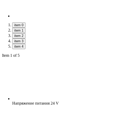
item 0
item 1
item 2
item 3
item 4
Item 1 of 5
Напряжение питания
24 V