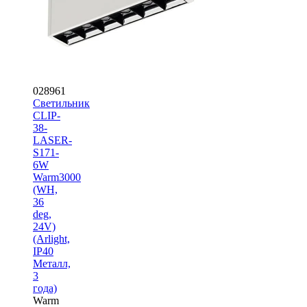
028961
Светильник
CLIP-
38-
LASER-
S171-
6W
Warm3000
(WH,
36
deg,
24V)
(Arlight,
IP40
Металл,
3
года)
Warm