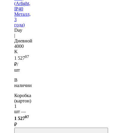
(Arlight,
IP40
Металл,
3
года)
Day
|
Дневной
4000
K
07
1 527
₽/
шт
В
наличии
Коробка
(картон)
1
шт —
07
1 527
₽