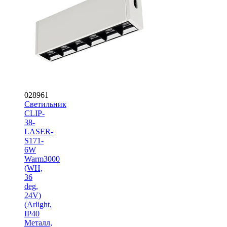
028961
Светильник
CLIP-
38-
LASER-
S171-
6W
Warm3000
(WH,
36
deg,
24V)
(Arlight,
IP40
Металл,