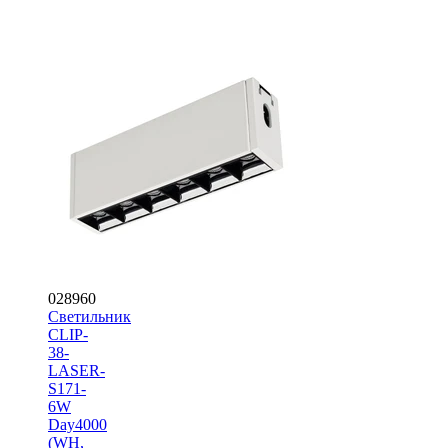
028960
Светильник
CLIP-
38-
LASER-
S171-
6W
Day4000
(WH,