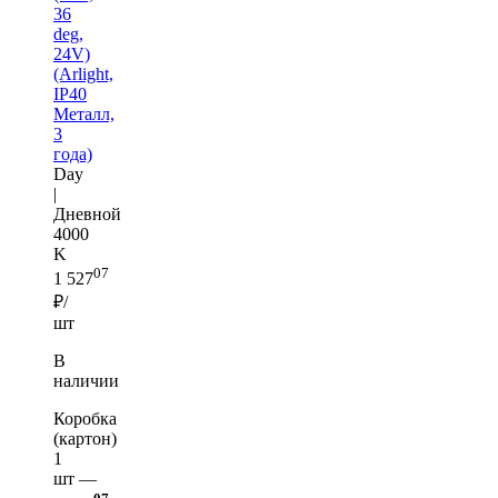
36
deg,
24V)
(Arlight,
IP40
Металл,
3
года)
Day
|
Дневной
4000
K
07
1 527
₽/
шт
В
наличии
Коробка
(картон)
1
шт —
07