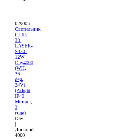
029005
Светильник
CLIP-
38-
LASER-
S330-
12W
Day4000
(WH,
36
deg,
24V)
(Arlight,
IP40
Металл,
3
года)
Day
|
Дневной
4000