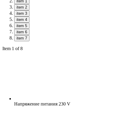
item 1
item 2
item 3
item 4
item 5
item 6
item 7
Item 1 of 8
Напряжение питания
230 V