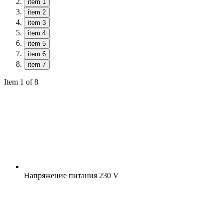
item 1
item 2
item 3
item 4
item 5
item 6
item 7
Item 1 of 8
Напряжение питания
230 V