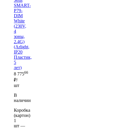
Sens
SMART-
P79-
DIM
White
(230V,
4
зоны,
2.4G)
(Arlight,
IP20
Пластик,
5
лет)
66
8 775
₽/
шт
В
наличии
Коробка
(картон)
1
шт —