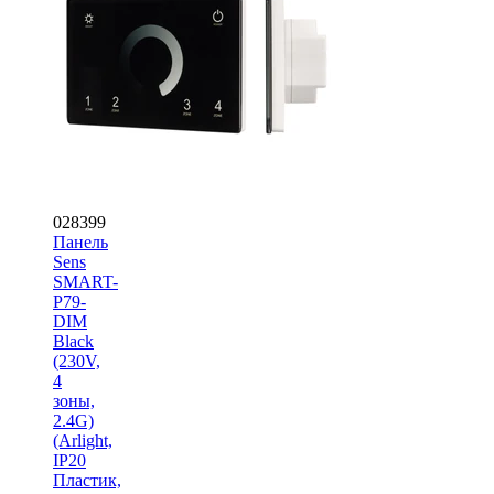
028399
Панель
Sens
SMART-
P79-
DIM
Black
(230V,
4
зоны,
2.4G)
(Arlight,
IP20
Пластик,