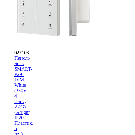
027103
Панель
Sens
SMART-
P29-
DIM
White
(230V,
4
зоны,
2.4G)
(Arlight,
IP20
Пластик,
5
лет)