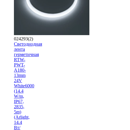
024293(2)
Светодиодная
лента
герметичная
RTW-
PWT-
A180-
13mm
24V
White6000
(14.4
W/m,
IP67,
2835,
5m)
(Arlight,
14.4
Вт/