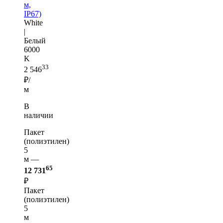
м,
IP67)
White
|
Белый
6000
K
33
2 546
₽/
м
В
наличии
Пакет
(полиэтилен)
5
м —
65
12 731
₽
Пакет
(полиэтилен)
5
м