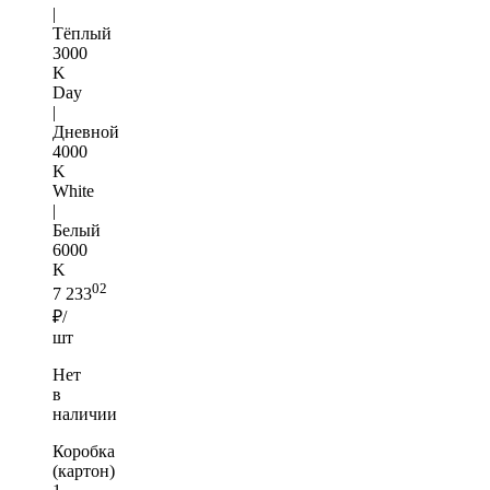
|
Тёплый
3000
K
Day
|
Дневной
4000
K
White
|
Белый
6000
K
02
7 233
₽/
шт
Нет
в
наличии
Коробка
(картон)