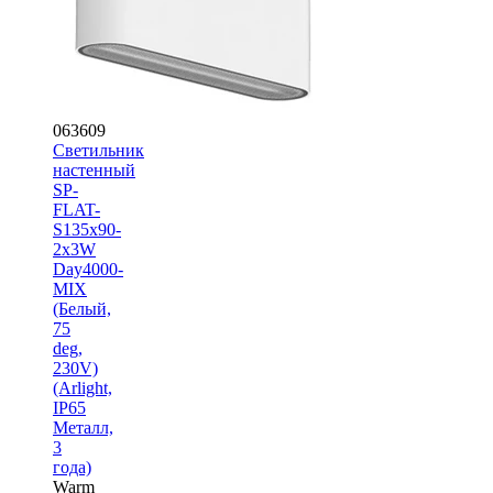
063609
Светильник
настенный
SP-
FLAT-
S135x90-
2x3W
Day4000-
MIX
(Белый,
75
deg,
230V)
(Arlight,
IP65
Металл,
3
года)
Warm