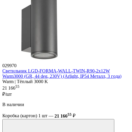
029970
Светильник LGD-FORMA-WALL-TWIN-R90-2x12W
Warm3000 (GR, 44 deg, 230V) (Arlight, IP54 Металл, 3 года)
Warm | Тёплый 3000 K
55
21 166
₽/шт
В наличии
55
Коробка (картон) 1 шт —
21 166
₽