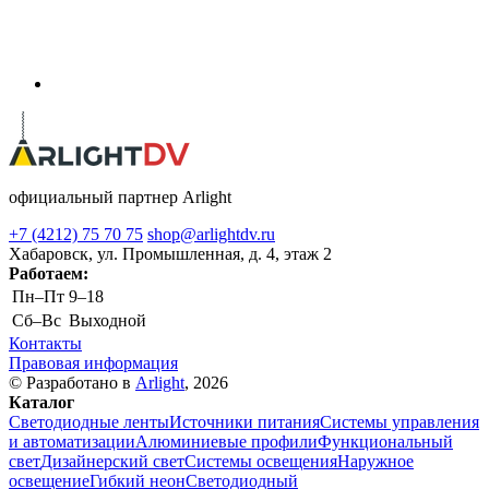
официальный партнер Arlight
+7 (4212) 75 70 75
shop@arlightdv.ru
Хабаровск, ул. Промышленная, д. 4, этаж 2
Работаем:
Пн–Пт
9–18
Cб–Вс
Выходной
Контакты
Правовая информация
© Разработано в
Arlight
, 2026
Каталог
Светодиодные ленты
Источники питания
Системы управления
и автоматизации
Алюминиевые профили
Функциональный
свет
Дизайнерский свет
Системы освещения
Наружное
освещение
Гибкий неон
Светодиодный