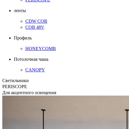
ленты
CDW COB
COB 48V
Профиль
HONEYCOMB
Потолочная чаша
CANOPY
Светильники
PERISCOPE
Для акцентного освещения