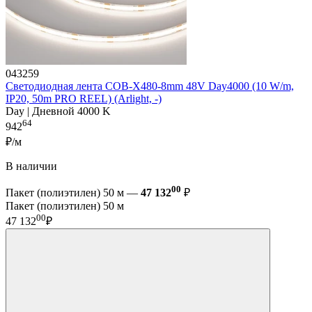
043259
Светодиодная лента COB-X480-8mm 48V Day4000 (10 W/m,
IP20, 50m PRO REEL) (Arlight, -)
Day | Дневной 4000 K
64
942
₽/м
В наличии
00
Пакет (полиэтилен) 50 м —
47 132
₽
Пакет (полиэтилен) 50 м
00
47 132
₽