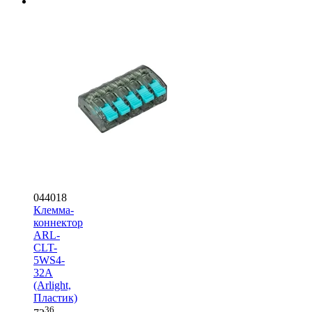
044018
Клемма-
коннектор
ARL-
CLT-
5WS4-
32A
(Arlight,
Пластик)
36