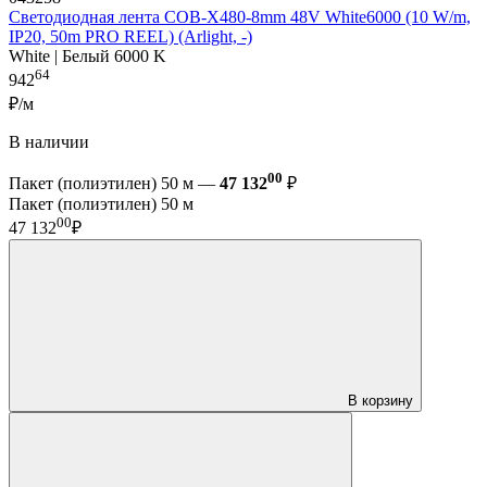
Светодиодная лента COB-X480-8mm 48V White6000 (10 W/m,
IP20, 50m PRO REEL) (Arlight, -)
White | Белый 6000 K
64
942
₽/м
В наличии
00
Пакет (полиэтилен) 50 м —
47 132
₽
Пакет (полиэтилен) 50 м
00
47 132
₽
В корзину