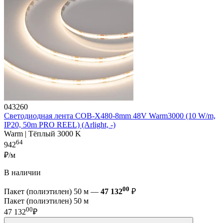
043260
Светодиодная лента COB-X480-8mm 48V Warm3000 (10 W/m,
IP20, 50m PRO REEL) (Arlight, -)
Warm | Тёплый 3000 K
64
942
₽/м
В наличии
00
Пакет (полиэтилен) 50 м —
47 132
₽
Пакет (полиэтилен) 50 м
00
47 132
₽