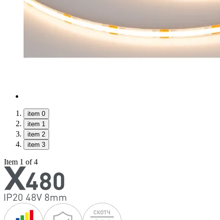
item 0
item 1
item 2
item 3
Item 1 of 4