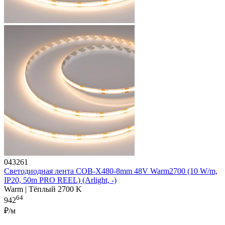
043261
Светодиодная лента COB-X480-8mm 48V Warm2700 (10 W/m,
IP20, 50m PRO REEL) (Arlight, -)
Warm | Тёплый 2700 K
64
942
₽/м