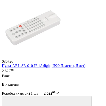
036726
Пульт ARL-SR-010-IR (Arlight, IP20 Пластик, 5 лет)
66
2 622
₽/шт
В наличии
66
Коробка (картон) 1 шт —
2 622
₽