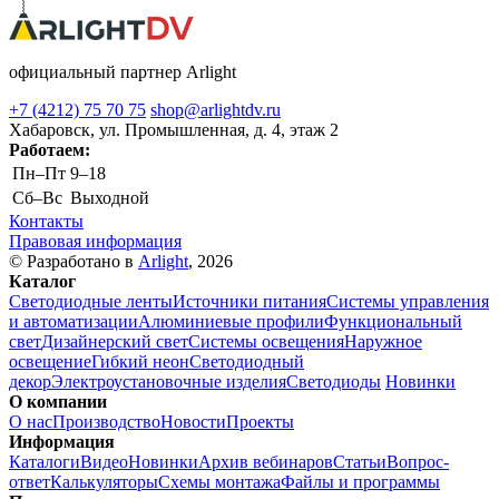
официальный партнер Arlight
+7 (4212) 75 70 75
shop@arlightdv.ru
Хабаровск, ул. Промышленная, д. 4, этаж 2
Работаем:
Пн–Пт
9–18
Cб–Вс
Выходной
Контакты
Правовая информация
© Разработано в
Arlight
, 2026
Каталог
Светодиодные ленты
Источники питания
Системы управления
и автоматизации
Алюминиевые профили
Функциональный
свет
Дизайнерский свет
Системы освещения
Наружное
освещение
Гибкий неон
Светодиодный
декор
Электроустановочные изделия
Светодиоды
Новинки
О компании
О нас
Производство
Новости
Проекты
Информация
Каталоги
Видео
Новинки
Архив вебинаров
Статьи
Вопрос-
ответ
Калькуляторы
Схемы монтажа
Файлы и программы