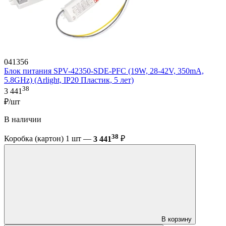
041356
Блок питания SPV-42350-SDE-PFC (19W, 28-42V, 350mA,
5.8GHz) (Arlight, IP20 Пластик, 5 лет)
38
3 441
₽/шт
В наличии
38
Коробка (картон) 1 шт —
3 441
₽
В корзину