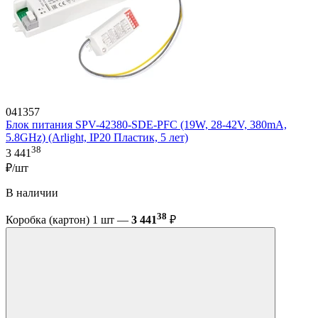
041357
Блок питания SPV-42380-SDE-PFC (19W, 28-42V, 380mA,
5.8GHz) (Arlight, IP20 Пластик, 5 лет)
38
3 441
₽/шт
В наличии
38
Коробка (картон) 1 шт —
3 441
₽