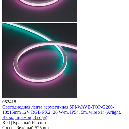
052418
Светодиодная лента герметичная SPI-WAVE-TOP-G200-
18x15mm 12V RGB PX2 (26 W/m, IP54, 5m, wire x1) (Arlight,
Вывод прямой, 3 года)
Red | Красный 625 nm
Green | Зелёный 525 nm