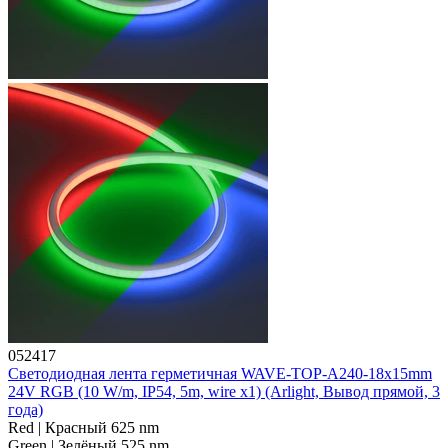
052417
Светодиодная лента герметичная WAVE-TOP-A240-18x15mm
24V RGB (10 W/m, IP54, 5m, wire x1) (Arlight, Вывод прямой, 3
года)
Red | Красный 625 nm
Green | Зелёный 525 nm