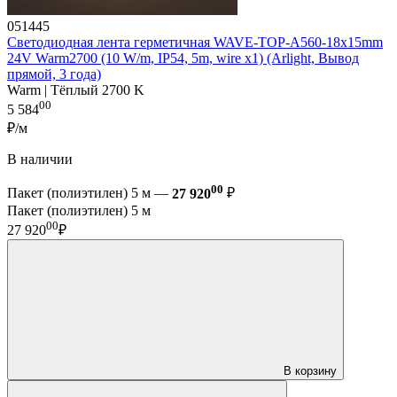
051445
Светодиодная лента герметичная WAVE-TOP-A560-18x15mm
24V Warm2700 (10 W/m, IP54, 5m, wire x1) (Arlight, Вывод
прямой, 3 года)
Warm | Тёплый 2700 K
00
5 584
₽/м
В наличии
00
Пакет (полиэтилен) 5 м —
27 920
₽
Пакет (полиэтилен) 5 м
00
27 920
₽
В корзину