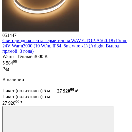
051447
Светодиодная лента герметичная WAVE-TOP-A560-18x15mm
24V Warm3000 (10 W/m, IP54, 5m, wire x1) (Arlight, Вывод
прямой, 3 года)
Warm | Тёплый 3000 K
00
5 584
₽/м
В наличии
00
Пакет (полиэтилен) 5 м —
27 920
₽
Пакет (полиэтилен) 5 м
00
27 920
₽