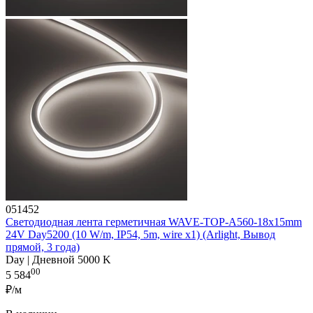
051452
Светодиодная лента герметичная WAVE-TOP-A560-18x15mm
24V Day5200 (10 W/m, IP54, 5m, wire x1) (Arlight, Вывод
прямой, 3 года)
Day | Дневной 5000 K
00
5 584
₽/м