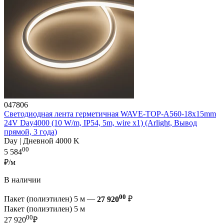
047806
Светодиодная лента герметичная WAVE-TOP-A560-18x15mm
24V Day4000 (10 W/m, IP54, 5m, wire x1) (Arlight, Вывод
прямой, 3 года)
Day | Дневной 4000 K
00
5 584
₽/м
В наличии
00
Пакет (полиэтилен) 5 м —
27 920
₽
Пакет (полиэтилен) 5 м
00
27 920
₽