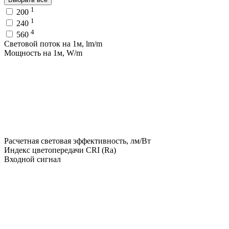
1
200
1
240
4
560
Световой поток на 1м, lm/m
Мощность на 1м, W/m
Расчетная световая эффективность, лм/Вт
Индекс цветопередачи CRI (Ra)
Входной сигнал