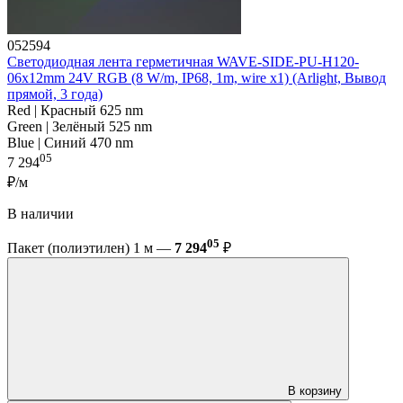
052594
Светодиодная лента герметичная WAVE-SIDE-PU-H120-
06x12mm 24V RGB (8 W/m, IP68, 1m, wire x1) (Arlight, Вывод
прямой, 3 года)
Red | Красный 625 nm
Green | Зелёный 525 nm
Blue | Синий 470 nm
05
7 294
₽/м
В наличии
05
Пакет (полиэтилен) 1 м —
7 294
₽
В корзину