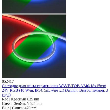
052417
Светодиодная лента герметичная WAVE-TOP-A240-18x15mm
24V RGB (10 W/m, IP54, 5m, wire x1) (Arlight, Вывод прямой, 3
года)
Red | Красный 625 nm
Green | Зелёный 525 nm
Blue | Синий 470 nm