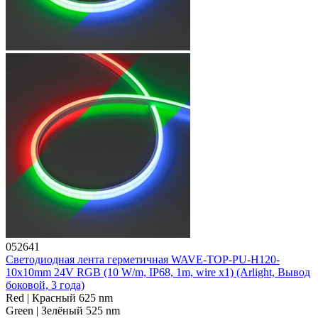
052641
Светодиодная лента герметичная WAVE-TOP-PU-H120-
10x10mm 24V RGB (10 W/m, IP68, 1m, wire x1) (Arlight, Вывод
боковой, 3 года)
Red | Красный 625 nm
Green | Зелёный 525 nm