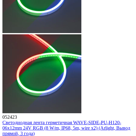
052423
Светодиодная лента герметичная WAVE-SIDE-PU-H120-
06x12mm 24V RGB (8 W/m, IP68, 5m, wire x2) (Arlight, Вывод
прямой, 3 года)