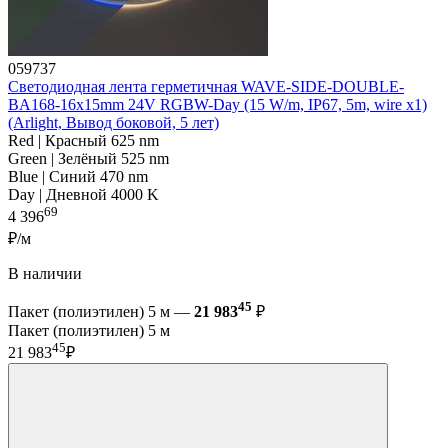
059737
Светодиодная лента герметичная WAVE-SIDE-DOUBLE-
BA168-16x15mm 24V RGBW-Day (15 W/m, IP67, 5m, wire x1)
(Arlight, Вывод боковой, 5 лет)
Red | Красный 625 nm
Green | Зелёный 525 nm
Blue | Синий 470 nm
Day | Дневной 4000 K
69
4 396
₽/м
В наличии
45
Пакет (полиэтилен) 5 м —
21 983
₽
Пакет (полиэтилен) 5 м
45
21 983
₽