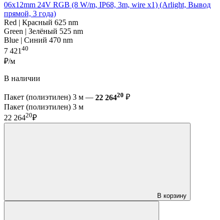
06x12mm 24V RGB (8 W/m, IP68, 3m, wire x1) (Arlight, Вывод
прямой, 3 года)
Red | Красный 625 nm
Green | Зелёный 525 nm
Blue | Синий 470 nm
40
7 421
₽/м
В наличии
20
Пакет (полиэтилен) 3 м —
22 264
₽
Пакет (полиэтилен) 3 м
20
22 264
₽
В корзину