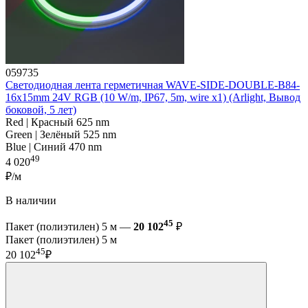
059735
Светодиодная лента герметичная WAVE-SIDE-DOUBLE-B84-
16x15mm 24V RGB (10 W/m, IP67, 5m, wire x1) (Arlight, Вывод
боковой, 5 лет)
Red | Красный 625 nm
Green | Зелёный 525 nm
Blue | Синий 470 nm
49
4 020
₽/м
В наличии
45
Пакет (полиэтилен) 5 м —
20 102
₽
Пакет (полиэтилен) 5 м
45
20 102
₽