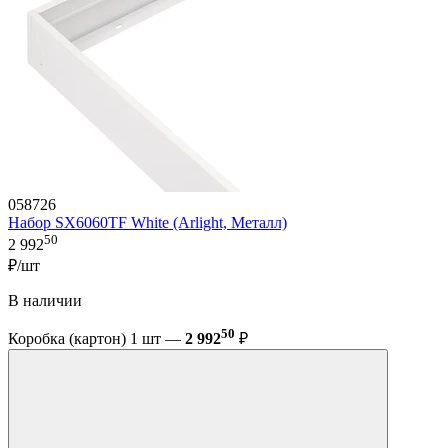
058726
Набор SX6060TF White (Arlight, Металл)
50
2 992
₽/шт
В наличии
50
Коробка (картон) 1 шт —
2 992
₽