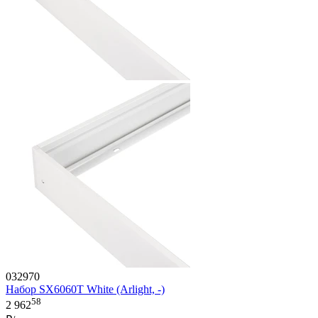
032970
Набор SX6060T White (Arlight, -)
58
2 962