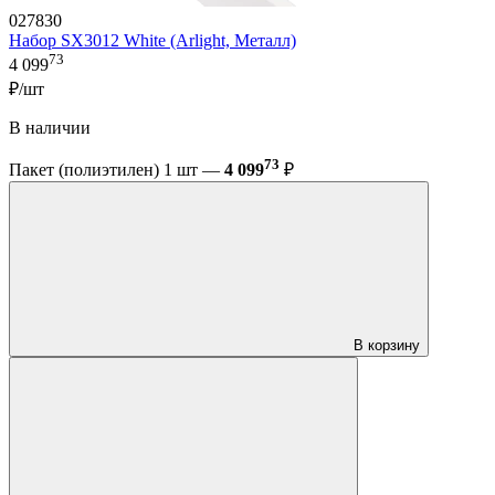
027830
Набор SX3012 White (Arlight, Металл)
73
4 099
₽/шт
В наличии
73
Пакет (полиэтилен) 1 шт —
4 099
₽
В корзину