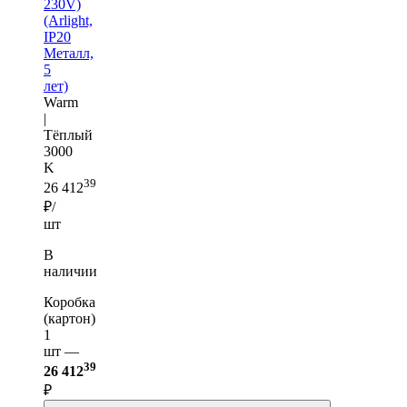
230V)
(Arlight,
IP20
Металл,
5
лет)
Warm
|
Тёплый
3000
K
39
26 412
₽/
шт
В
наличии
Коробка
(картон)
1
шт —
39
26 412
₽