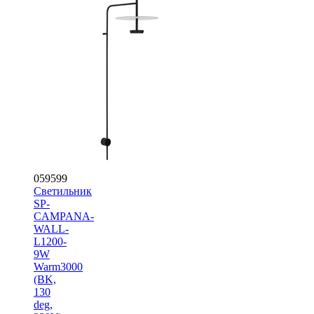
059599
Светильник
SP-
CAMPANA-
WALL-
L1200-
9W
Warm3000
(BK,
130
deg,