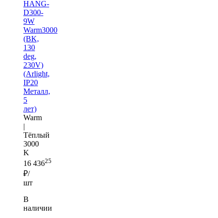
HANG-
D300-
9W
Warm3000
(BK,
130
deg,
230V)
(Arlight,
IP20
Металл,
5
лет)
Warm
|
Тёплый
3000
K
25
16 436
₽/
шт
В
наличии