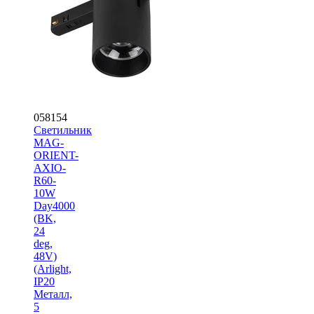
058154
Светильник
MAG-
ORIENT-
AXIO-
R60-
10W
Day4000
(BK,
24
deg,
48V)
(Arlight,
IP20
Металл,
5