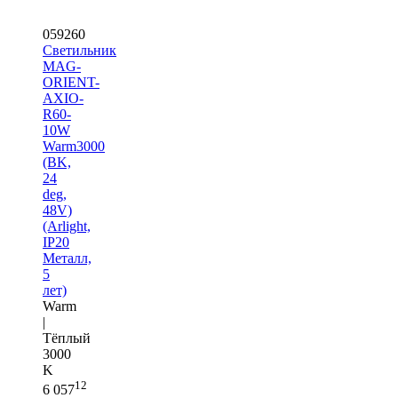
059260
Светильник
MAG-
ORIENT-
AXIO-
R60-
10W
Warm3000
(BK,
24
deg,
48V)
(Arlight,
IP20
Металл,
5
лет)
Warm
|
Тёплый
3000
K
12
6 057