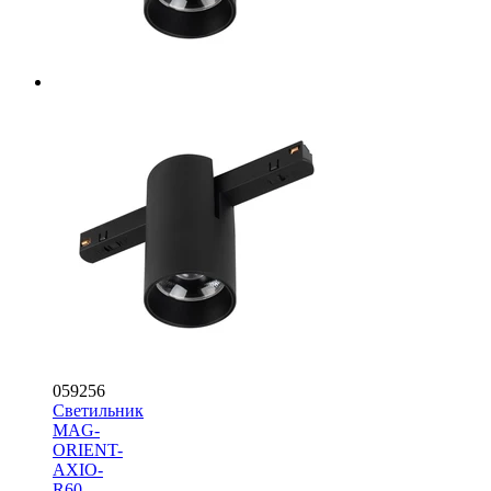
059256
Светильник
MAG-
ORIENT-
AXIO-
R60-