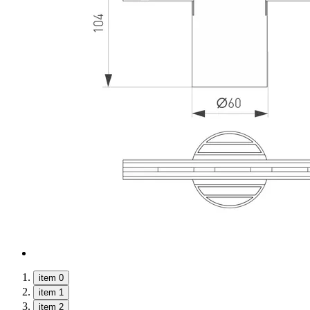
item 0
item 1
item 2