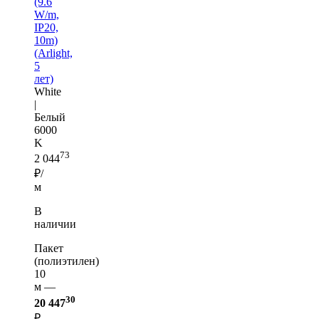
(9.6
W/m,
IP20,
10m)
(Arlight,
5
лет)
White
|
Белый
6000
K
73
2 044
₽/
м
В
наличии
Пакет
(полиэтилен)
10
м —
30
20 447
₽