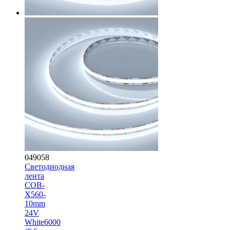
049058
Светодиодная
лента
COB-
X560-
10mm
24V
White6000