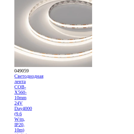
049059
Светодиодная
лента
COB-
X560-
10mm
24V
Day4000
(9.6
W/m,
IP20,
10m)