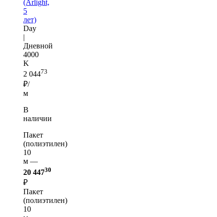
(Arlight,
5
лет)
Day
|
Дневной
4000
K
73
2 044
₽/
м
В
наличии
Пакет
(полиэтилен)
10
м —
30
20 447
₽
Пакет
(полиэтилен)
10