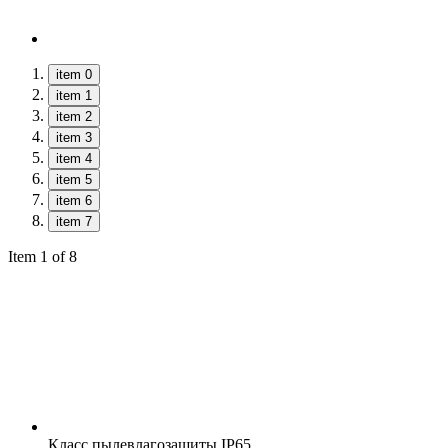
item 0
item 1
item 2
item 3
item 4
item 5
item 6
item 7
Item 1 of 8
Класс пылевлагозащиты
IP65