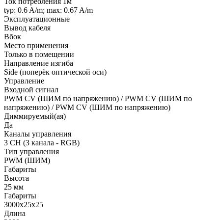
Ток потребления 1м
typ: 0.6 A/m; max: 0.67 A/m
Эксплуатационные
Вывод кабеля
Вбок
Место применения
Только в помещении
Направление изгиба
Side (поперёк оптической оси)
Управление
Входной сигнал
PWM СV (ШИМ по напряжению) / PWM СV (ШИМ по
напряжению) / PWM СV (ШИМ по напряжению)
Диммируемый(ая)
Да
Каналы управления
3 CH (3 канала - RGB)
Тип управления
PWM (ШИМ)
Габариты
Высота
25 мм
Габариты
3000x25x25
Длина