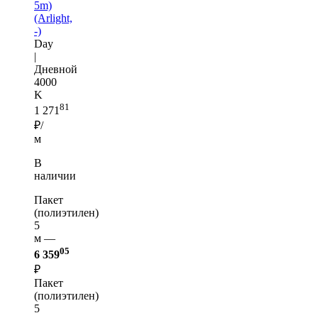
5m)
(Arlight,
-)
Day
|
Дневной
4000
K
81
1 271
₽/
м
В
наличии
Пакет
(полиэтилен)
5
м —
05
6 359
₽
Пакет
(полиэтилен)
5