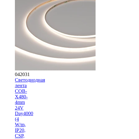
042031
Светодиодная
лента
COB-
X480-
4mm
24V
Day4000
(4
W/m,
IP20,
CSP,