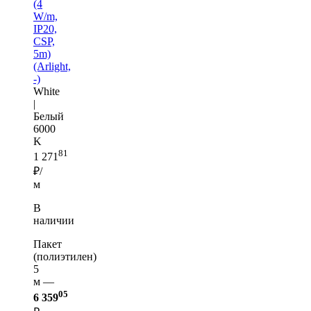
(4
W/m,
IP20,
CSP,
5m)
(Arlight,
-)
White
|
Белый
6000
K
81
1 271
₽/
м
В
наличии
Пакет
(полиэтилен)
5
м —
05
6 359