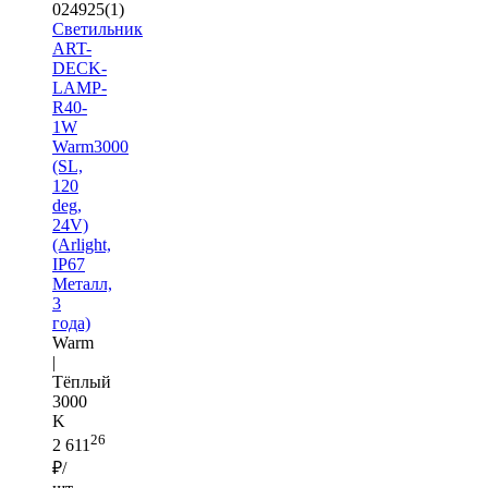
024925(1)
Светильник
ART-
DECK-
LAMP-
R40-
1W
Warm3000
(SL,
120
deg,
24V)
(Arlight,
IP67
Металл,
3
года)
Warm
|
Тёплый
3000
K
26
2 611
₽/