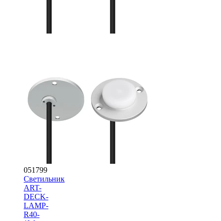
051799
Светильник
ART-
DECK-
LAMP-
R40-