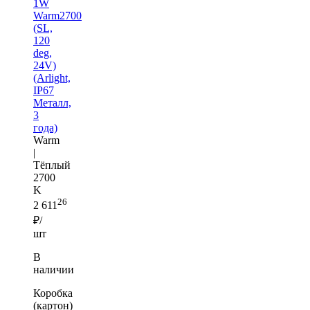
1W
Warm2700
(SL,
120
deg,
24V)
(Arlight,
IP67
Металл,
3
года)
Warm
|
Тёплый
2700
K
26
2 611
₽/
шт
В
наличии
Коробка
(картон)