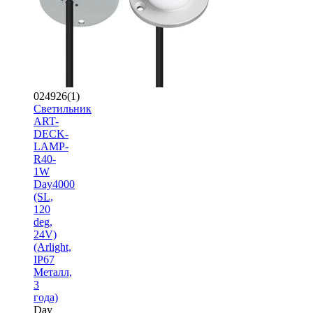
024926(1)
Светильник
ART-
DECK-
LAMP-
R40-
1W
Day4000
(SL,
120
deg,
24V)
(Arlight,
IP67
Металл,
3
года)
Day