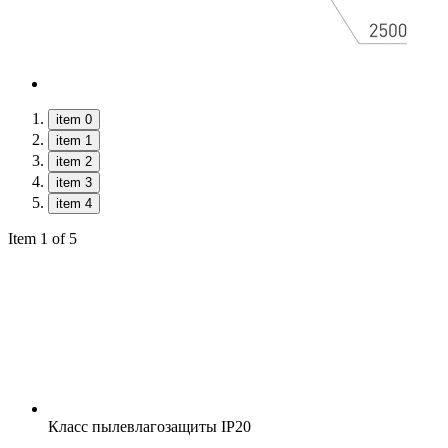
item 0
item 1
item 2
item 3
item 4
Item 1 of 5
Класс пылевлагозащиты
IP20