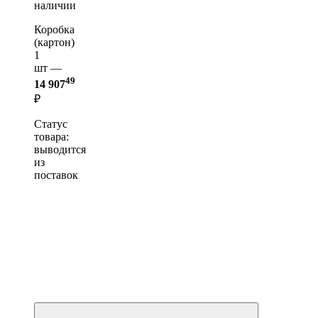
наличии
Коробка
(картон)
1
шт —
49
14 907
₽
Статус
товара:
выводится
из
поставок