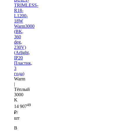
TRIMLESS-
R18-
L1200-
18W
Warm3000
(BK,
360
deg,
230V)
(Arlight,
IP20
Пластик,
3
года)
Warm
|
Тёплый
3000
K
49
14 907
₽/
шт
В