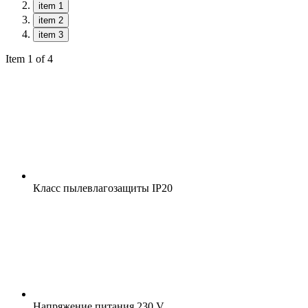
item 1
item 2
item 3
Item 1 of 4
Класс пылевлагозащиты
IP20
Напряжение питания
230 V