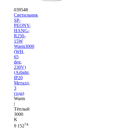
039548
Светильник
SP-
PEONY-
HANG-
R250-
15W
Warm3000
(WH,
65
deg,
230V)
(Arlight,
IP20
Металл,
3
года)
Warm
|
Тёплый
3000
K
74
9 152