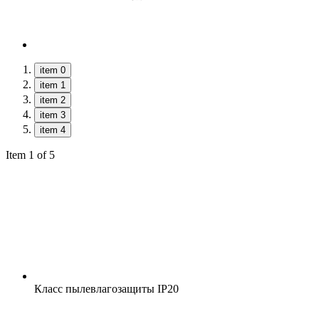
item 0
item 1
item 2
item 3
item 4
Item 1 of 5
Класс пылевлагозащиты
IP20