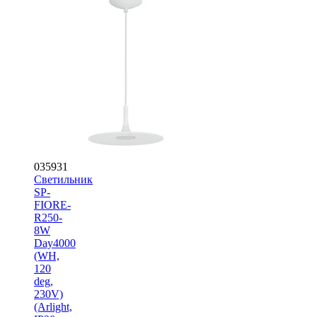
035931
Светильник
SP-
FIORE-
R250-
8W
Day4000
(WH,
120
deg,
230V)
(Arlight,