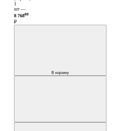
1
шт —
80
8 768
₽
В корзину