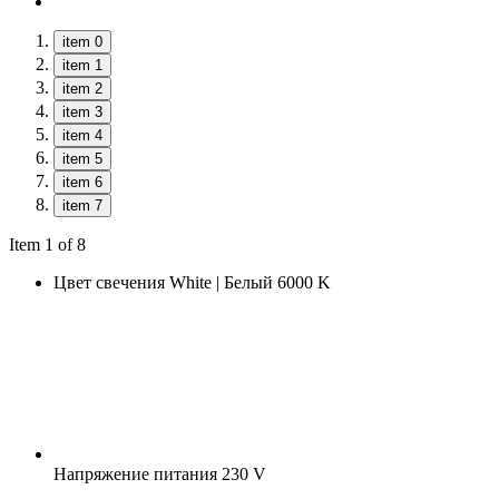
item 0
item 1
item 2
item 3
item 4
item 5
item 6
item 7
Item 1 of 8
Цвет свечения
White | Белый 6000 K
Напряжение питания
230 V