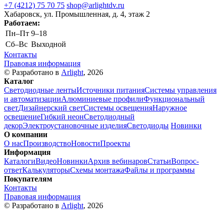
+7 (4212) 75 70 75
shop@arlightdv.ru
Хабаровск, ул. Промышленная, д. 4, этаж 2
Работаем:
Пн–Пт
9–18
Cб–Вс
Выходной
Контакты
Правовая информация
© Разработано в
Arlight
, 2026
Каталог
Светодиодные ленты
Источники питания
Системы управления
и автоматизации
Алюминиевые профили
Функциональный
свет
Дизайнерский свет
Системы освещения
Наружное
освещение
Гибкий неон
Светодиодный
декор
Электроустановочные изделия
Светодиоды
Новинки
О компании
О нас
Производство
Новости
Проекты
Информация
Каталоги
Видео
Новинки
Архив вебинаров
Статьи
Вопрос-
ответ
Калькуляторы
Схемы монтажа
Файлы и программы
Покупателям
Контакты
Правовая информация
© Разработано в
Arlight
, 2026