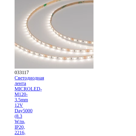
033117
Светодиодная
лента
MICROLED-
M120-
3.5mm
12V
Day5000
(8.3
W/m,
IP20,
2216,