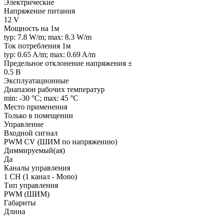
Электрические
Напряжение питания
12 V
Мощность на 1м
typ: 7.8 W/m; max: 8.3 W/m
Ток потребления 1м
typ: 0.65 A/m; max: 0.69 A/m
Предельное отклонение напряжения ±
0.5 В
Эксплуатационные
Диапазон рабочих температур
min: -30 °C; max: 45 °C
Место применения
Только в помещении
Управление
Входной сигнал
PWM СV (ШИМ по напряжению)
Диммируемый(ая)
Да
Каналы управления
1 CH (1 канал - Mono)
Тип управления
PWM (ШИМ)
Габариты
Длина