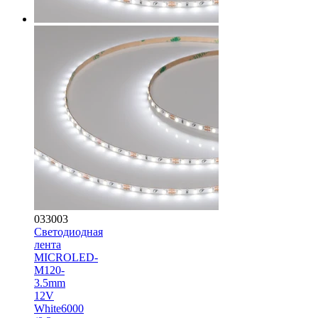
033003
Светодиодная
лента
MICROLED-
M120-
3.5mm
12V
White6000