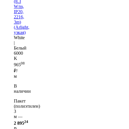
(8.3
W/m,
IP20,
2216,
3m)
(Arlight,
узкая)
White
|
Белый
6000
K
08
965
₽/
м
В
наличии
Пакет
(полиэтилен)
3
м —
24
2 895