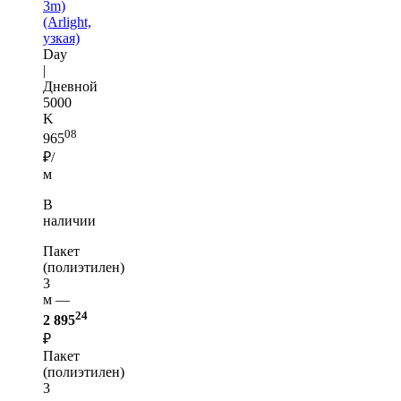
3m)
(Arlight,
узкая)
Day
|
Дневной
5000
K
08
965
₽/
м
В
наличии
Пакет
(полиэтилен)
3
м —
24
2 895
₽
Пакет
(полиэтилен)
3