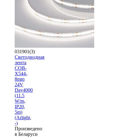
031901(3)
Светодиодная
лента
COB-
X544-
8mm
24V
Day4000
(11.5
W/m,
IP20,
5m)
(Arlight,
-)
Произведено
в Беларуси