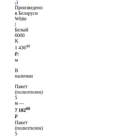
-)
Произведено
в Беларуси
White
|
Белый
6000
K
40
1 436
₽/
м
В
наличии
Пакет
(полиэтилен)
5
м —
00
7 182
₽
Пакет
(полиэтилен)
5