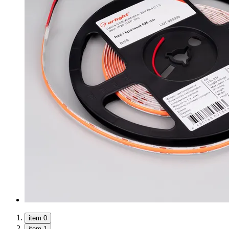
item 0
item 1