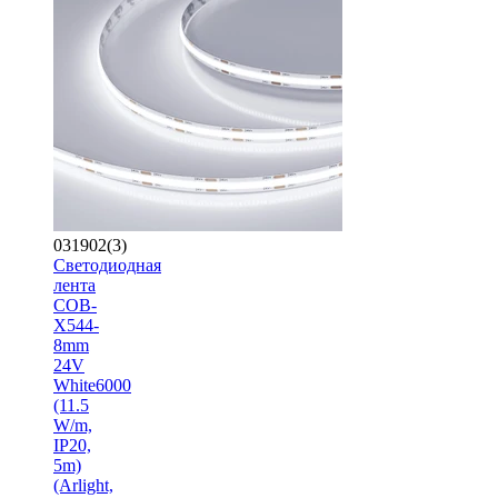
031902(3)
Светодиодная
лента
COB-
X544-
8mm
24V
White6000
(11.5
W/m,
IP20,
5m)
(Arlight,