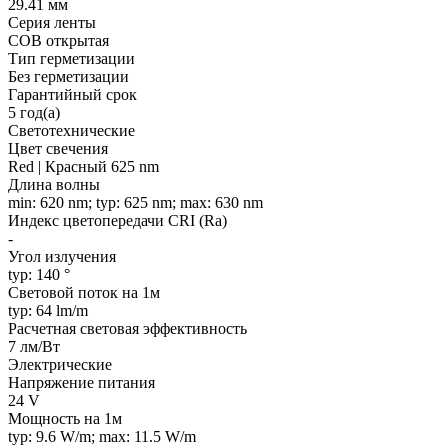
29.41 мм
Серия ленты
COB открытая
Тип герметизации
Без герметизации
Гарантийный срок
5 год(а)
Светотехнические
Цвет свечения
Red | Красный 625 nm
Длина волны
min: 620 nm; typ: 625 nm; max: 630 nm
Индекс цветопередачи CRI (Ra)
-
Угол излучения
typ: 140 °
Световой поток на 1м
typ: 64 lm/m
Расчетная световая эффективность
7 лм/Вт
Электрические
Напряжение питания
24 V
Мощность на 1м
typ: 9.6 W/m; max: 11.5 W/m