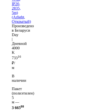
IP20,
2835,
5m)
(Arlight,
Открытый)
Произведено
в Беларуси
Day
|
Дневной
4000
K
16
733
₽/
м
В
наличии
Пакет
(полиэтилен)
5
м —
80
3 665