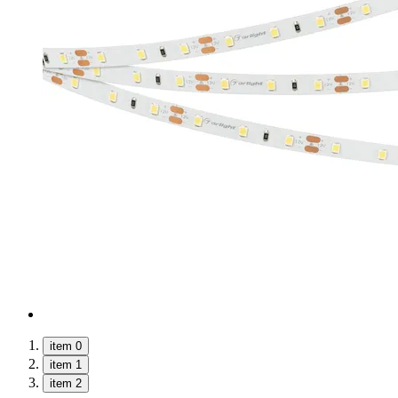
item 0
item 1
item 2