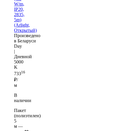
W/m,
IP20,
2835,
5m)
(Arlight,
Открытый)
Произведено
в Беларуси
Day
|
Дневной
5000
K
16
733
₽/
м
В
наличии
Пакет
(полиэтилен)
5
м —