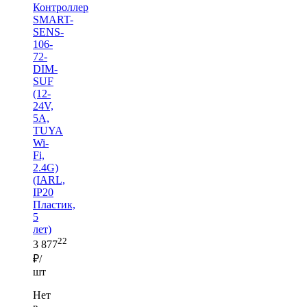
Контроллер
SMART-
SENS-
106-
72-
DIM-
SUF
(12-
24V,
5A,
TUYA
Wi-
Fi,
2.4G)
(IARL,
IP20
Пластик,
5
лет)
22
3 877
₽/
шт
Нет