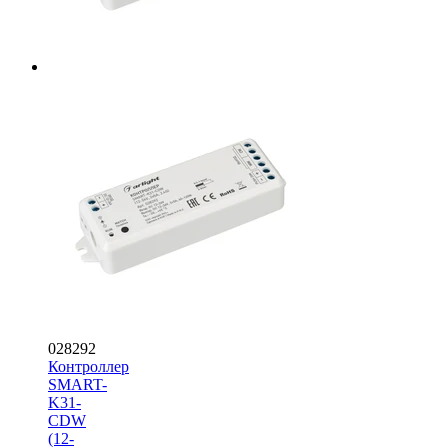
028292
Контроллер
SMART-
K31-
CDW
(12-