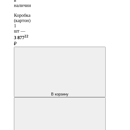
в
наличии
Коробка
(картон)
1
шт —
22
3 877
₽
В корзину