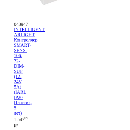
043947
INTELLIGENT
ARLIGHT
Контроллер
SMART-
SENS-
106-
72-
DIM-
SUF
(12-
24V,
5A)
(IARL,
IP20
Пластик,
5
лет)
09
1 547
₽/