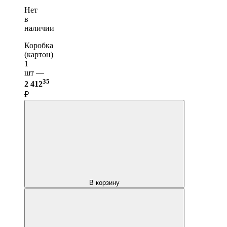
Нет
в
наличии
Коробка
(картон)
1
шт —
35
2 412
₽
В корзину