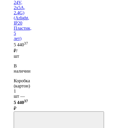
24V,
2x5A,
2.4G)
(Arlight,
IP20
Пластик,
5
лет)
37
5 440
₽/
шт
В
наличии
Коробка
(картон)
1
шт —
37
5 440
₽