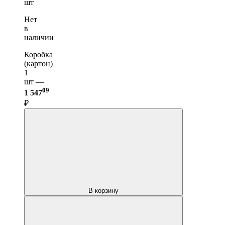
шт
Нет
в
наличии
Коробка
(картон)
1
шт —
09
1 547
₽
В корзину