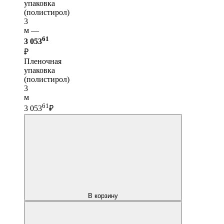
упаковка
(полистирол)
3
м —
61
3 053
₽
Пленочная
упаковка
(полистирол)
3
м
61
3 053
₽
В корзину