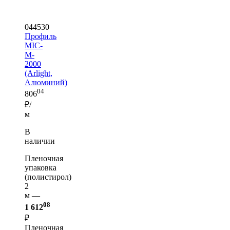
044530
Профиль
MIC-
M-
2000
(Arlight,
Алюминий)
04
806
₽/
м
В
наличии
Пленочная
упаковка
(полистирол)
2
м —
08
1 612
₽
Пленочная