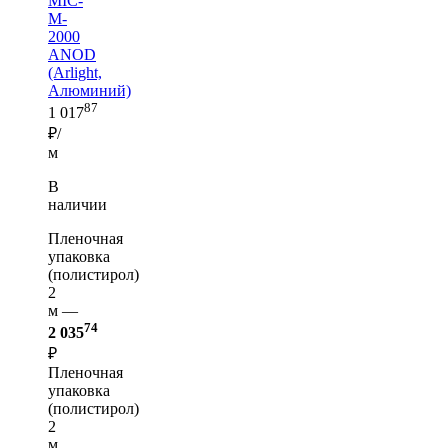
MIC-
M-
2000
ANOD
(Arlight,
Алюминий)
87
1 017
₽/
м
В
наличии
Пленочная
упаковка
(полистирол)
2
м —
74
2 035
₽
Пленочная
упаковка
(полистирол)
2
м