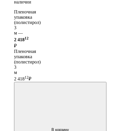
наличии
Пленочная
упаковка
(полистирол)
3
м —
12
2 418
₽
Пленочная
упаковка
(полистирол)
3
м
12
2 418
₽
В корзину