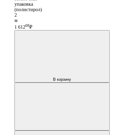
упаковка
(полистирол)
2
м
08
1 612
₽
В корзину